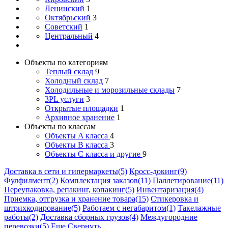
Ленинский
1
Октябрьский
3
Советский
1
Центральный
4
Объекты по категориям
Теплый склад
9
Холодный склад
7
Холодильные и морозильные склады
7
3PL услуги
3
Открытые площадки
1
Архивное хранение
1
Объекты по классам
Объекты A класса
4
Объекты B класса
3
Объекты С класса и другие
9
Доставка в сети и гипермаркеты(5)
Кросс-докинг(9)
Фулфилмент(2)
Комплектация заказов(11)
Паллетирование(11)
Переупаковка, репакинг, копакинг(5)
Инвентаризация(4)
Приемка, отгрузка и хранение товара(15)
Стикеровка и
штрихкодирование(5)
Работаем с негабаритом(1)
Такелажные
работы(2)
Доставка сборных грузов(4)
Междугородние
перевозки(5)
Еще
Свернуть